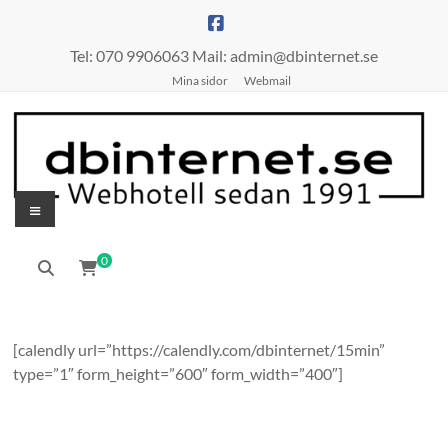
Hoppa
till
innehåll
Tel: 070 9906063 Mail: admin@dbinternet.se
Mina sidor
Webmail
Meny
0
[calendly url=”https://calendly.com/dbinternet/15min”
type=”1″ form_height=”600″ form_width=”400″]