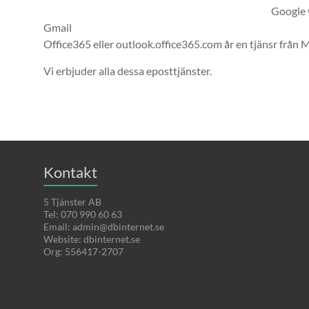
Google 
Gmail
Office365 eller outlook.office365.com år en tjänsr från 
Vi erbjuder alla dessa eposttjänster.
Kontakt
5 Tjänster AB
Tel: 070 990 60 63
Email: admin@dbinternet.se
Website: dbinternet.se
Org: 556417-2707