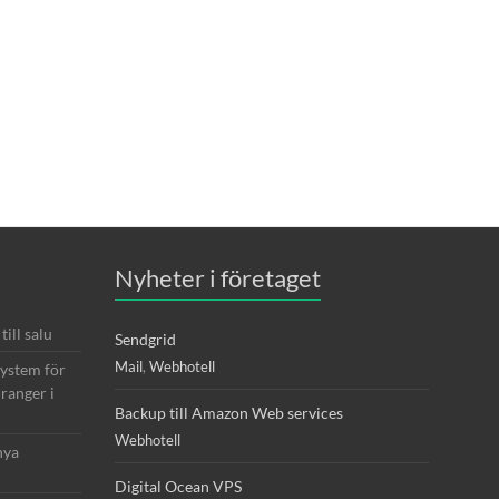
Nyheter i företaget
ill salu
Sendgrid
Mail
,
Webhotell
system för
ranger i
Backup till Amazon Web services
Webhotell
nya
Digital Ocean VPS