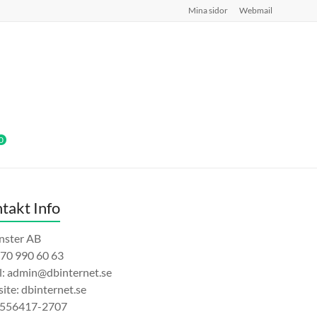
Mina sidor
Webmail
0
takt Info
änster AB
070 990 60 63
l: admin@dbinternet.se
ite: dbinternet.se
 556417-2707