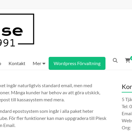
p
Kontakt
Mer
Wordpress Förvaltning
aket ingår naturligtvis standard email, men med
Kon
ioner. Många kunder har behov av att göra utskick,
5 Tj
epost till kassasystem med mera.
Tel: 
andard epostsystem som ingår i alla paket heter
Emai
be. För fler funktioner kan man uppgradera till Plesk
Webs
 Email.
Org: