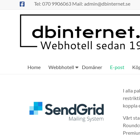
Hoppa
Tel: 070 9906063 Mail: admin@dbinternet.se
till
innehåll
Home
Webbhotell
Domäner
E-post
Kö
I alla p
restrikt
koppla 
Vårt st
Roundcu
Premium