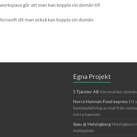
workspace gör att man kan koppla sin domän till
Microsoft dit man också kan koppla sin domän.
Egna Projekt
5 Tjänster AB
Varumärkes domän t
Norra Hamnen Food express
Ett 
hembeställning av mat från restau
norra hamnen
Seau @ Helsingborg
Helsingbors 
mötesplats