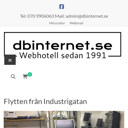
Hoppa
till
innehåll
Tel: 070 9906063 Mail: admin@dbinternet.se
Mina sidor
Webmail
Meny
0
Flytten från Industrigatan