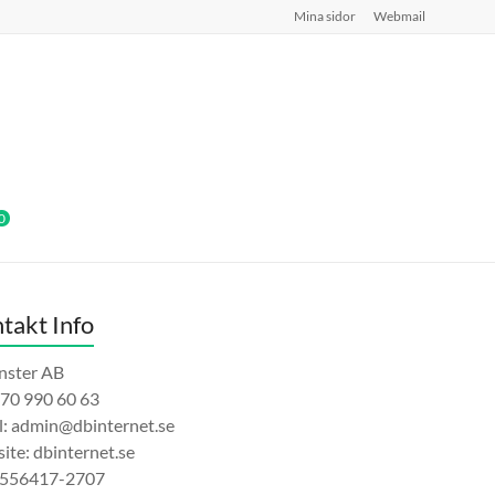
Mina sidor
Webmail
0
takt Info
änster AB
070 990 60 63
l: admin@dbinternet.se
ite: dbinternet.se
 556417-2707