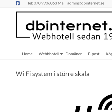
Hoppa
Tel: 070 9906063 Mail: admin@dbinternet.se
till
innehåll
Home
Webbhotell
Domäner
E-post
Kö
Wi Fi system i större skala