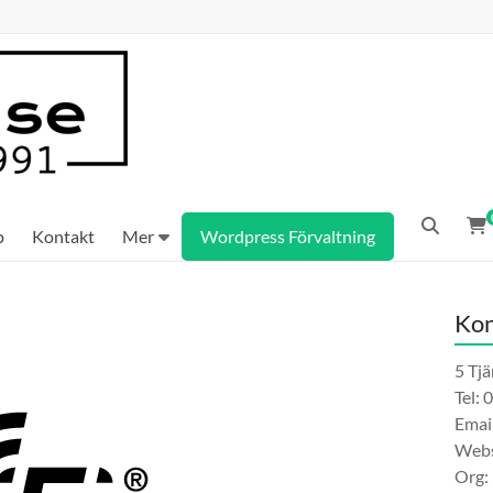
p
Kontakt
Mer
Wordpress Förvaltning
Kon
5 Tj
Tel: 
Emai
Webs
Org: